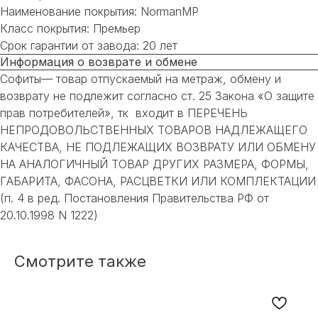
Наименование покрытия: NormanMP
Класс покрытия: Премьер
Срок гарантии от завода: 20 лет
Информация о возврате и обмене
Софиты— товар отпускаемый на метраж, обмену и
возврату не подлежит согласно ст. 25 Закона «О защите
прав потребителей», тк входит в ПЕРЕЧЕНЬ
НЕПРОДОВОЛЬСТВЕННЫХ ТОВАРОВ НАДЛЕЖАЩЕГО
КАЧЕСТВА, НЕ ПОДЛЕЖАЩИХ ВОЗВРАТУ ИЛИ ОБМЕНУ
НА АНАЛОГИЧНЫЙ ТОВАР ДРУГИХ РАЗМЕРА, ФОРМЫ,
НЕ НАШЛИ НУЖНОЕ
ГАБАРИТА, ФАСОНА, РАСЦВЕТКИ ИЛИ КОМПЛЕКТАЦИИ
ИЛИ НУЖНА ПОМОЩЬ
(п. 4 в ред. Постановления Правительства РФ от
20.10.1998 N 1222)
С ВЫБОРОМ?
Наш менеджер готов ответить на
Смотрите также
все вопросы. Свяжитесь по
телефону или заполните форму для
индивидуального подбора.