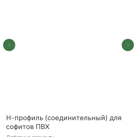
+7
ОТПРАВИТЬ
Или напишите нам напрямую
Н-профиль (соединительный) для
С
софитов ПВХ
ц
TELEGRAM
MAX