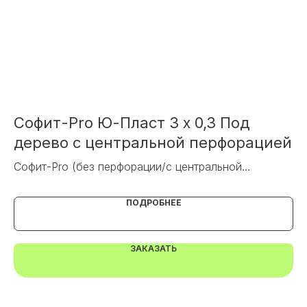
ОТПРАВИТЬ
Или напишите нам напрямую
Софит-Pro Ю-Пласт 3 х 0,3 Под
С
дерево с центральной перфорацией
п
Софит-Pro (без перфорации/с центральной
Со
перфорацией
TELEGRAM
MAX
ПОДРОБНЕЕ
ЗАКАЗАТЬ