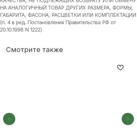
КАЧЕСТВА, НЕ ПОДЛЕЖАЩИХ ВОЗВРАТУ ИЛИ ОБМЕНУ
НА АНАЛОГИЧНЫЙ ТОВАР ДРУГИХ РАЗМЕРА, ФОРМЫ,
ГАБАРИТА, ФАСОНА, РАСЦВЕТКИ ИЛИ КОМПЛЕКТАЦИИ
(п. 4 в ред. Постановления Правительства РФ от
НЕ НАШЛИ НУЖНОЕ
20.10.1998 N 1222)
ИЛИ НУЖНА ПОМОЩЬ
С ВЫБОРОМ?
Смотрите также
Наш менеджер готов ответить на
все вопросы. Свяжитесь по
телефону или заполните форму для
индивидуального подбора.
+7