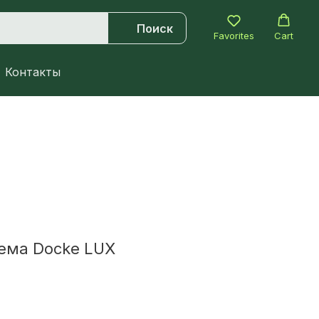
Поиск
Favorites
Cart
Контакты
ема Docke LUX