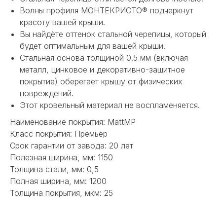
Волны профиля МОНТЕКРИСТО® подчеркнут
красоту вашей крыши.
Вы найдёте оттенок стальной черепицы, который
будет оптимальным для вашей крыши.
Стальная основа толщиной 0.5 мм (включая
металл, цинковое и декоративно-защитное
покрытие) оберегает крышу от физических
повреждений.
НЕ НАШЛИ НУЖНОЕ
Этот кровельный материал не воспламеняется.
ИЛИ НУЖНА ПОМОЩЬ
Наименование покрытия: MattMP
Класс покрытия: Премьер
С ВЫБОРОМ?
Срок гарантии от завода: 20 лет
Полезная ширина, мм: 1150
Наш менеджер готов ответить на
все вопросы. Свяжитесь по
Толщина стали, мм: 0,5
телефону или заполните форму для
Полная ширина, мм: 1200
индивидуального подбора.
Толщина покрытия, мкм: 25