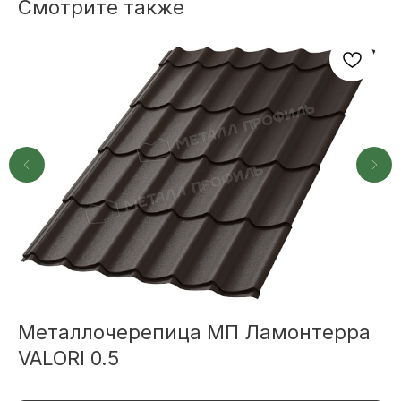
Смотрите также
+7
ОТПРАВИТЬ
Или напишите нам напрямую
Металлочерепица МП Ламонтерра
М
VALORI 0.5
М
TELEGRAM
MAX