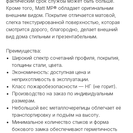
фактический срок службы может быть больше.
Кроме того, Matt MP® обладает оригинальным
внешним видом. Покрытие отличается матовой,
слегка текстурированной поверхностью, которая
смотрится дорого, благородно, делает внешний
вид дома стильным и презентабельным.
Преимущества:
Широкий спектр сочетаний профиля, покрытия,
толщины стали, цвета.
Экономичность: доступная цена и
неприхотливость в эксплуатации.
НЕ НАШЛИ НУЖНОЕ
Класс пожаробезопасности — НГ (не горит).
ИЛИ НУЖНА ПОМОЩЬ
Производство на заказ по индивидуальным
С ВЫБОРОМ?
размерам.
Небольшой вес металлочерепицы облегчает её
Наш менеджер готов ответить на
транспортировку и подъём на высоту.
все вопросы. Свяжитесь по
Минимальное количество стыков и форма
телефону или заполните форму для
бокового замка обеспечивают герметичность
индивидуального подбора.