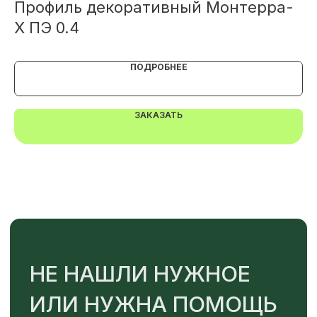
Профиль декоративный Монтерра-
М
TELEGRAM
MAX
X ПЭ 0.4
М
ПОДРОБНЕЕ
ЗАКАЗАТЬ