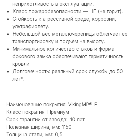
неприхотливость в эксплуатации.
Класс пожаробезопасности — НГ (не горит).
Стойкость к агрессивной среде, коррозии,
ультрафиолету.
Небольшой вес металлочерепицы облегчает её
транспортировку и подъём на высоту.
Минимальное количество стыков и форма
бокового замка обеспечивают герметичность
кровли.
Долговечность: реальный срок службы до 50
лет*.
НЕ НАШЛИ НУЖНОЕ
ИЛИ НУЖНА ПОМОЩЬ
Наименование покрытия: VikingMP® E
С ВЫБОРОМ?
Класс покрытия: Премиум
Срок гарантии от завода: 40 лет
Наш менеджер готов ответить на
все вопросы. Свяжитесь по
Полезная ширина, мм: 1150
телефону или заполните форму для
Толщина стали, мм: 0,5
индивидуального подбора.