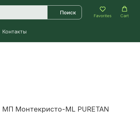
Поиск
Favorites
Cart
Контакты
 МП Монтекристо-ML PURETAN