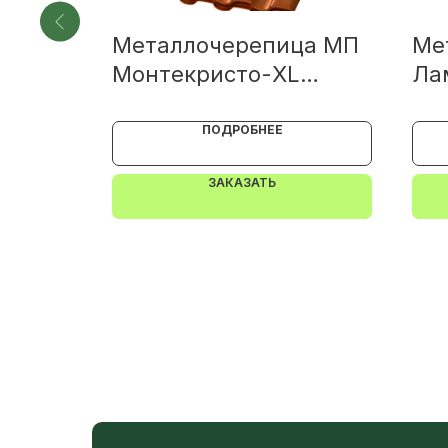
ца МП
Металлочерепица МП
Ме
ALORI
Монтекристо-XL
Ла
(AGNETA-20-
Copper\Copper-0.5)
ПОДРОБНЕЕ
ЗАКАЗАТЬ