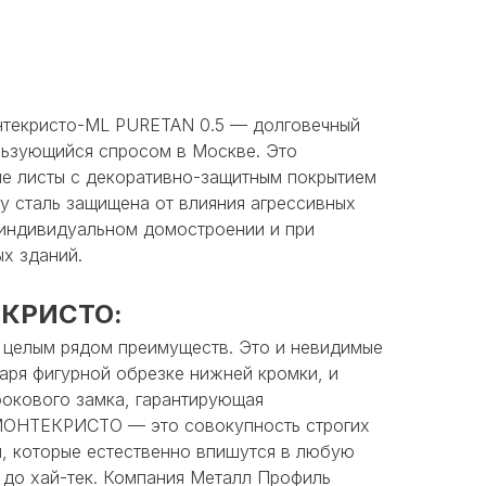
текристо-ML PURETAN 0.5 — долговечный
льзующийся спросом в Москве. Это
е листы c декоративно-защитным покрытием
 сталь защищена от влияния агрессивных
 индивидуальном домостроении и при
х зданий.
ЕКРИСТО:
елым рядом преимуществ. Это и невидимые
аря фигурной обрезке нижней кромки, и
бокового замка, гарантирующая
 МОНТЕКРИСТО — это совокупность строгих
м, которые естественно впишутся в любую
 до хай-тек. Компания Металл Профиль