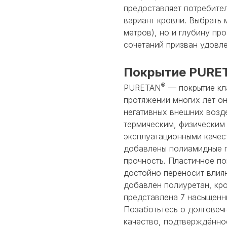
предоставляет потребит
вариант кровли. Выбрать 
метров), но и глубину пр
сочетаний призван удовле
Покрытие PURE
®
PURETAN
— покрытие кл
протяжении многих лет он
негативных внешних возде
термическим, физическим
эксплуатационными качест
добавлены полиамидные 
прочность. Пластичное п
достойно переносит влия
добавлен полиуретан, кро
представлена 7 насыщенн
Позаботьтесь о долговеч
качество, подтверждённое