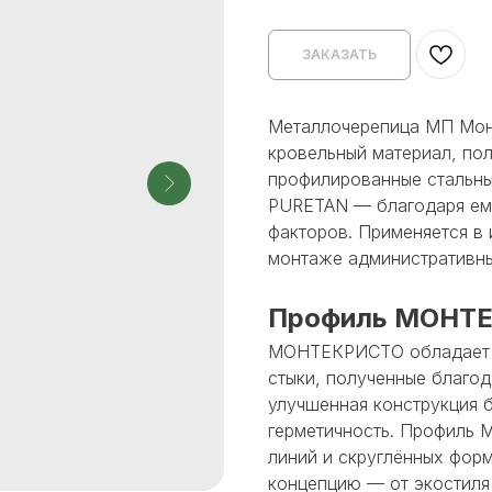
ЗАКАЗАТЬ
Металлочерепица МП Мон
кровельный материал, по
профилированные стальны
PURETAN — благодаря ему
факторов. Применяется в
монтаже административны
Профиль МОНТ
МОНТЕКРИСТО обладает ц
стыки, полученные благод
улучшенная конструкция 
герметичность. Профиль
линий и скруглённых фор
концепцию — от экостиля