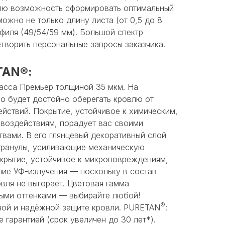
елю возможность сформировать оптимальный
можно не только длину листа (от 0,5 до 8
офиля (49/54/59 мм). Большой спектр
творить персональные запросы заказчика.
TAN®:
асса Премьер толщиной 35 мкм. На
о будет достойно оберегать кровлю от
йствий. Покрытие, устойчивое к химическим,
 воздействиям, порадует вас своими
вами. В его глянцевый декоративный слой
гранулы, усиливающие механическую
окрытие, устойчивое к микроповреждениям,
ние УФ-излучения — поскольку в состав
вля не выгорает. Цветовая гамма
ыми оттенками — выбирайте любой!
®
ной и надёжной защите кровли. PURETAN
:
 гарантией (срок увеличен до 30 лет*).