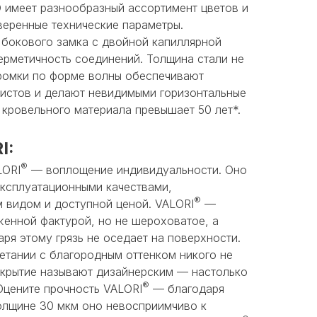
меет разнообразный ассортимент цветов и
веренные технические параметры.
бокового замка с двойной капиллярной
ерметичность соединений. Толщина стали не
кромки по форме волны обеспечивают
истов и делают невидимыми горизонтальные
 кровельного материала превышает 50 лет*.
I:
®
LORI
— воплощение индивидуальности. Оно
ксплуатационными качествами,
®
 видом и доступной ценой. VALORI
—
женной фактурой, но не шероховатое, а
аря этому грязь не оседает на поверхности.
етании с благородным оттенком никого не
крытие называют дизайнерским — настолько
®
Оцените прочность VALORI
— благодаря
олщине 30 мкм оно невосприимчиво к