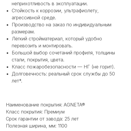
неприхотливость в эксплуатации.
Стойкость к коррозии, ультрафиолету,
агрессивной среде.
Производство на заказ по индивидуальным
размерам.
Лёгкий стройматериал, который удобно
перевозить и монтировать.
Большой выбор сочетаний профиля, толщины
стали, покрытия, цвета.
Класс пожаробезопасности — НГ (не горит).
Долговечность: реальный срок службы до 50
лет*.
НЕ НАШЛИ НУЖНОЕ
ИЛИ НУЖНА ПОМОЩЬ
С ВЫБОРОМ?
Наименование покрытия: AGNETA®
Класс покрытия: Премиум
Наш менеджер готов ответить на
Срок гарантии от завода: 25 лет
все вопросы. Свяжитесь по
Полезная ширина, мм: 1100
телефону или заполните форму для