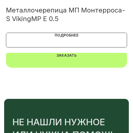
Металлочерепица МП Монтерроса-
М
TELEGRAM
MAX
S VikingMP E 0.5
S
ПОДРОБНЕЕ
ЗАКАЗАТЬ