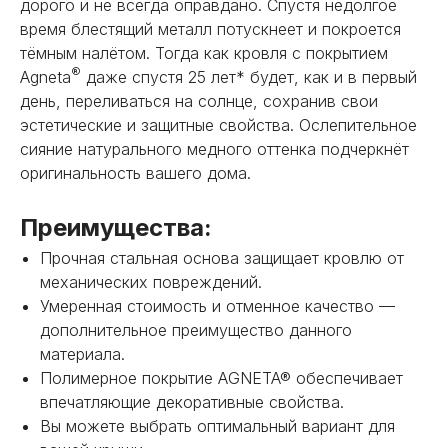
дорого и не всегда оправдано. Спустя недолгое
время блестящий металл потускнеет и покроется
тёмным налётом. Тогда как кровля с покрытием
®
Agneta
даже спустя 25 лет* будет, как и в первый
день, переливаться на солнце, сохранив свои
эстетические и защитные свойства. Ослепительное
сияние натурального медного оттенка подчеркнёт
оригинальность вашего дома.
Преимущества:
Прочная стальная основа защищает кровлю от
НЕ НАШЛИ НУЖНОЕ
механических повреждений.
ИЛИ НУЖНА ПОМОЩЬ
Умеренная стоимость и отменное качество —
С ВЫБОРОМ?
дополнительное преимущество данного
материала.
Наш менеджер готов ответить на
Полимерное покрытие AGNETA® обеспечивает
все вопросы. Свяжитесь по
впечатляющие декоративные свойства.
телефону или заполните форму для
Вы можете выбрать оптимальный вариант для
индивидуального подбора.