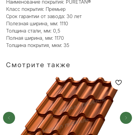
Наименование покрытия: PURETAN®
Наш менеджер готов ответить на
Класс покрытия: Премьер
все вопросы. Свяжитесь по
Срок гарантии от завода: 30 лет
телефону или заполните форму для
Полезная ширина, мм: 1110
индивидуального подбора.
Толщина стали, мм: 0,5
Полная ширина, мм: 1170
Толщина покрытия, мкм: 35
+7
Смотрите также
ОТПРАВИТЬ
Или напишите нам напрямую