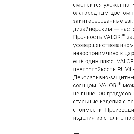
смотрится ухоженно. 
благородным цветом 
заинтересованные взг
дизайнерским — насто
®
Прочность VALORI
за
усовершенствованному
невосприимчиво к цар
ещё один плюс. VALOR
цветостойкости RUV4 
Декоративно-защитны
®
солнцем. VALORI
можн
не выше 100 градусов
стальные изделия с п
стоимости. Производи
изделия из стали с п