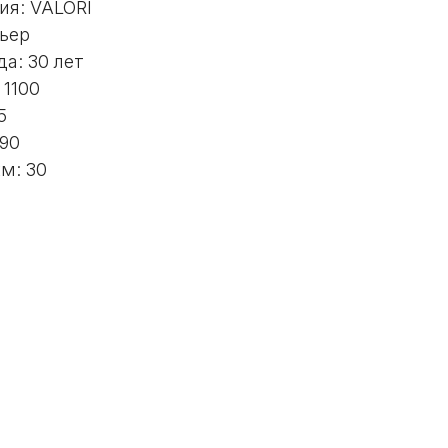
ия: VALORI
ьер
да: 30 лет
 1100
5
190
м: 30