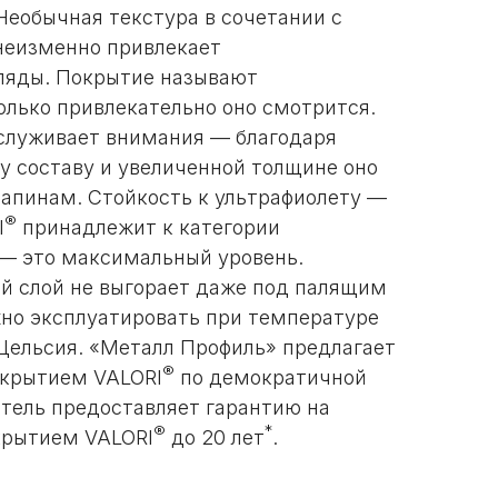
Необычная текстура в сочетании с
неизменно привлекает
ляды. Покрытие называют
лько привлекательно оно смотрится.
служивает внимания — благодаря
 составу и увеличенной толщине оно
апинам. Стойкость к ультрафиолету —
®
I
принадлежит к категории
— это максимальный уровень.
й слой не выгорает даже под палящим
о эксплуатировать при температуре
 Цельсия. «Металл Профиль» предлагает
®
окрытием VALORI
по демократичной
тель предоставляет гарантию на
®
*
окрытием VALORI
до 20 лет
.