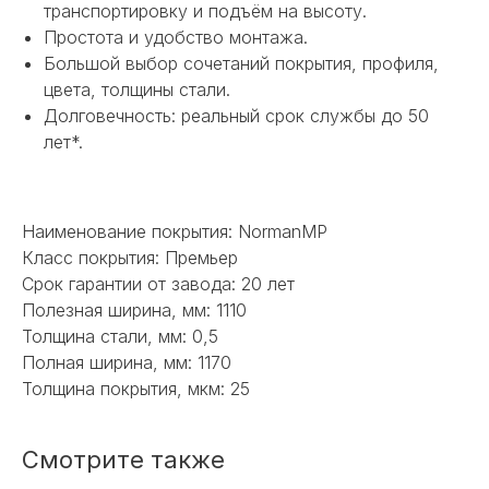
транспортировку и подъём на высоту.
Простота и удобство монтажа.
НЕ НАШЛИ НУЖНОЕ
Большой выбор сочетаний покрытия, профиля,
цвета, толщины стали.
ИЛИ НУЖНА ПОМОЩЬ
Долговечность: реальный срок службы до 50
С ВЫБОРОМ?
лет*.
Наш менеджер готов ответить на
все вопросы. Свяжитесь по
телефону или заполните форму для
Наименование покрытия: NormanMP
индивидуального подбора.
Класс покрытия: Премьер
Срок гарантии от завода: 20 лет
Полезная ширина, мм: 1110
Толщина стали, мм: 0,5
Полная ширина, мм: 1170
+7
Толщина покрытия, мкм: 25
ОТПРАВИТЬ
Смотрите также