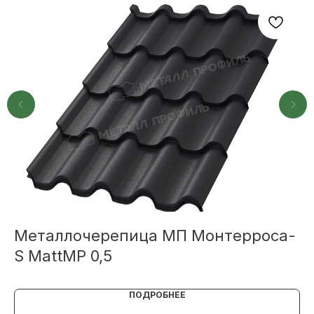
Или напишите нам напрямую
TELEGRAM
MAX
Металлочерепица МП Монтерроса-
М
S MattMP 0,5
X
ПОДРОБНЕЕ