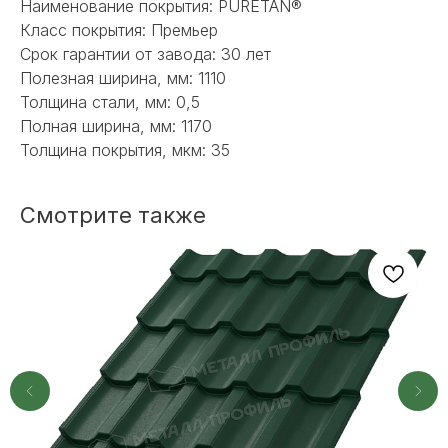
Наименование покрытия: PURETAN®
Наш менеджер готов ответить на
Класс покрытия: Премьер
все вопросы. Свяжитесь по
Срок гарантии от завода: 30 лет
телефону или заполните форму для
Полезная ширина, мм: 1110
индивидуального подбора.
Толщина стали, мм: 0,5
Полная ширина, мм: 1170
Толщина покрытия, мкм: 35
+7
Смотрите также
ОТПРАВИТЬ
Или напишите нам напрямую