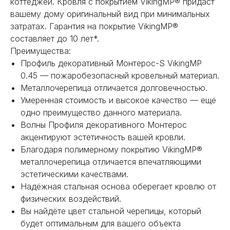
коттеджей. Кровля с покрытием VikingMP® придаст
вашему дому оригинальный вид при минимальных
затратах. Гарантия на покрытие VikingMP®
составляет до 10 лет*.
Преимущества:
Профиль декоративный Монтерос-S VikingMP
0.45 — пожаробезопасный кровельный материал.
НЕ НАШЛИ НУЖНОЕ
Металлочерепица отличается долговечностью.
Умеренная стоимость и высокое качество — ещё
ИЛИ НУЖНА ПОМОЩЬ
одно преимущество данного материала.
С ВЫБОРОМ?
Волны Профиля декоративного Монтерос
акцентируют эстетичность вашей кровли.
Наш менеджер готов ответить на
Благодаря полимерному покрытию VikingMP®
все вопросы. Свяжитесь по
металлочерепица отличается впечатляющими
телефону или заполните форму для
индивидуального подбора.
эстетическими качествами.
Надёжная стальная основа оберегает кровлю от
физических воздействий.
Вы найдёте цвет стальной черепицы, который
будет оптимальным для вашего объекта