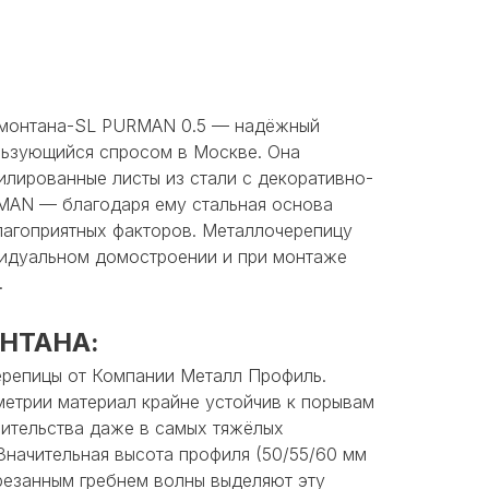
монтана-SL PURMAN 0.5 — надёжный
льзующийся спросом в Москве. Она
илированные листы из стали c декоративно-
MAN — благодаря ему стальная основа
лагоприятных факторов. Металлочерепицу
идуальном домостроении и при монтаже
.
НТАНА:
репицы от Компании Металл Профиль.
метрии материал крайне устойчив к порывам
оительства даже в самых тяжёлых
Значительная высота профиля (50/55/60 мм
срезанным гребнем волны выделяют эту