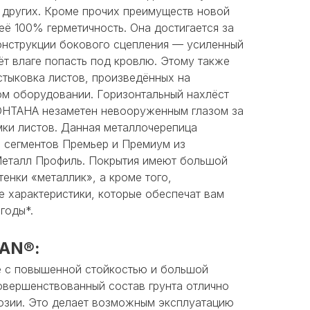
 других. Кроме прочих преимуществ новой
 её 100% герметичность. Она достигается за
онструкции бокового сцепления — усиленный
ёт влаге попасть под кровлю. Этому также
стыковка листов, произведённых на
м оборудовании. Горизонтальный нахлёст
ОНТАНА незаметен невооруженным глазом за
мки листов. Данная металлочерепица
х сегментов Премьер и Премиум из
Металл Профиль. Покрытия имеют большой
тенки «металлик», а кроме того,
е характеристики, которые обеспечат вам
годы*.
AN®:
 с повышенной стойкостью и большой
овершенствованный состав грунта отлично
розии. Это делает возможным эксплуатацию