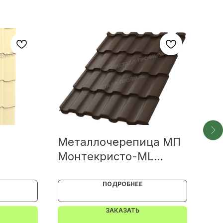
Металлочерепица МП
Ме
Монтекристо-ML
Мо
0.45
VALORI 0.5
(A
Co
ПОДРОБНЕЕ
ЗАКАЗАТЬ