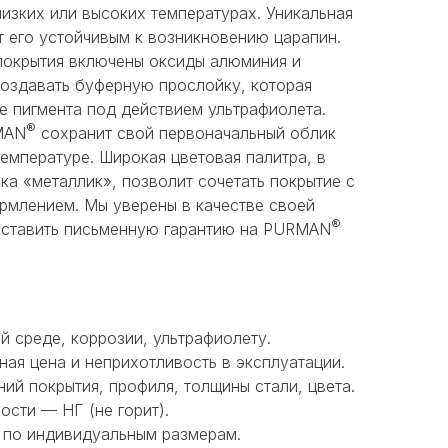
низких или высоких температурах. Уникальная
 его устойчивым к возникновению царапин.
покрытия включены оксиды алюминия и
создавать буферную прослойку, которая
е пигмента под действием ультрафиолета.
®
MAN
сохранит свой первоначальный облик
емпературе. Широкая цветовая палитра, в
нка «металлик», позволит сочетать покрытие с
млением. Мы уверены в качестве своей
®
оставить письменную гарантию на PURMAN
й среде, коррозии, ультрафиолету.
ная цена и неприхотливость в эксплуатации.
ий покрытия, профиля, толщины стали, цвета.
сти — НГ (не горит).
 по индивидуальным размерам.