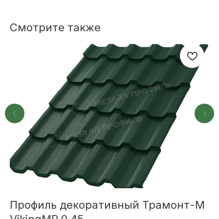
Смотрите также
+7
ОТПРАВИТЬ
Или напишите нам напрямую
Профиль декоративный Трамонт-M
М
TELEGRAM
MAX
VikingMP 0.45
М