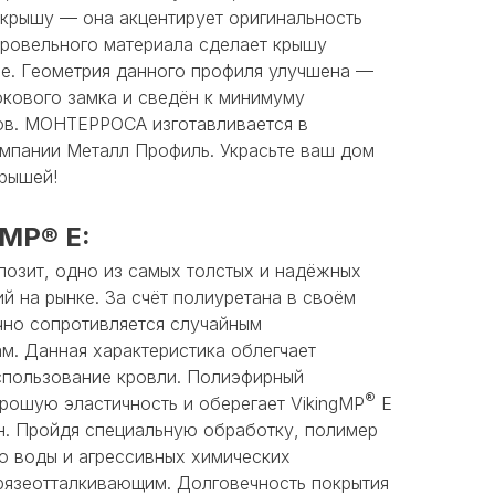
крышу — она акцентирует оригинальность
кровельного материала сделает крышу
ее. Геометрия данного профиля улучшена —
кового замка и сведён к минимуму
ов. МОНТЕРРОСА изготавливается в
мпании Металл Профиль. Украсьте ваш дом
крышей!
gMP® E:
позит, одно из самых толстых и надёжных
й на рынке. За счёт полиуретана в своём
чно сопротивляется случайным
м. Данная характеристика облегчает
использование кровли. Полиэфирный
®
рошую эластичность и оберегает VikingMP
E
н. Пройдя специальную обработку, полимер
ю воды и агрессивных химических
грязеотталкивающим. Долговечность покрытия