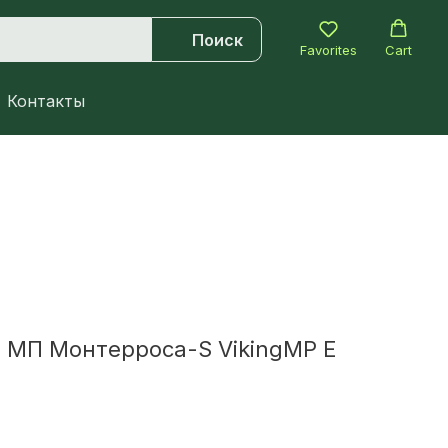
Поиск
Favorites
Cart
Контакты
 МП Монтерроса-S VikingMP E