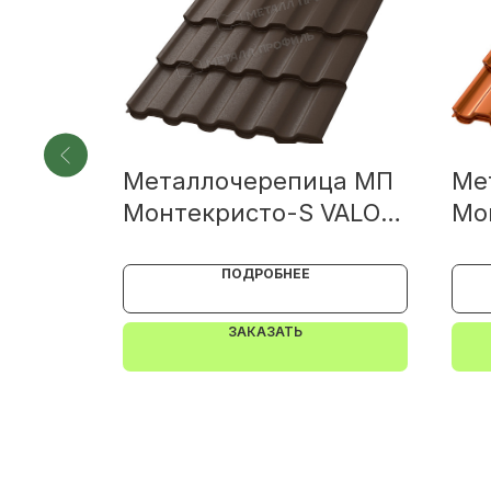
Металлочерепица МП
Ме
Монтекристо-S VALORI
Мо
 0.45
0.5
AG
ПОДРОБНЕЕ
ЗАКАЗАТЬ