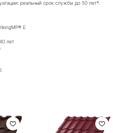
уатации: реальный срок службы до 50 лет*.
VikingMP® E
40 лет
0
5