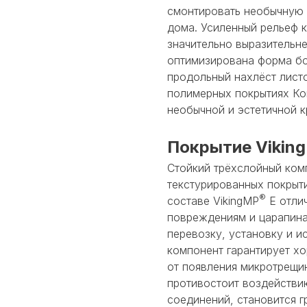
смонтировать необычную 
дома. Усиленный рельеф 
значительно выразительн
оптимизирована форма бо
продольный нахлёст лист
полимерных покрытиях Ко
необычной и эстетичной 
Покрытие Vikin
Стойкий трёхслойный ком
текстурированных покрыти
®
составе VikingMP
E отли
повреждениям и царапина
перевозку, установку и 
компонент гарантирует хо
от появления микротрещи
противостоит воздействи
соединений, становится 