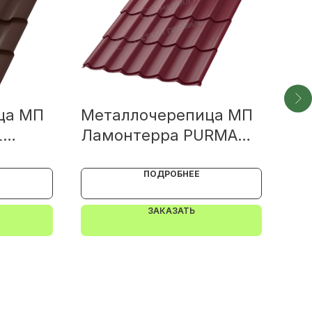
ца МП
Металлочерепица МП
Ме
L
Ламонтерра PURMAN
Мо
0.5
0.5
ПОДРОБНЕЕ
ЗАКАЗАТЬ