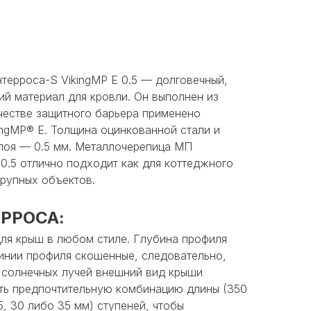
ерроса-S VikingMP E 0.5 — долговечный,
ий материал для кровли. Он выполнен из
честве защитного барьера применено
ingMP® E. Толщина оцинкованной стали и
лоя — 0.5 мм. Металлочерепица МП
0.5 отлично подходит как для коттеджного
крупных объектов.
РРОСА:
я крыш в любом стиле. Глубина профиля
Линии профиля скошенные, следовательно,
я солнечных лучей внешний вид крыши
ть предпочтительную комбинацию длины (350
5, 30 либо 35 мм) ступеней, чтобы