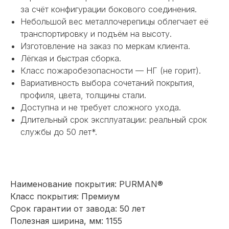
за счёт конфигурации бокового соединения.
Небольшой вес металлочерепицы облегчает её
транспортировку и подъём на высоту.
Изготовление на заказ по меркам клиента.
Лёгкая и быстрая сборка.
Класс пожаробезопасности — НГ (не горит).
Вариативность выбора сочетаний покрытия,
НЕ НАШЛИ НУЖНОЕ
профиля, цвета, толщины стали.
ИЛИ НУЖНА ПОМОЩЬ
Доступна и не требует сложного ухода.
С ВЫБОРОМ?
Длительный срок эксплуатации: реальный срок
службы до 50 лет*.
Наш менеджер готов ответить на
все вопросы. Свяжитесь по
телефону или заполните форму для
индивидуального подбора.
Наименование покрытия: PURMAN®
Класс покрытия: Премиум
Срок гарантии от завода: 50 лет
Полезная ширина, мм: 1155