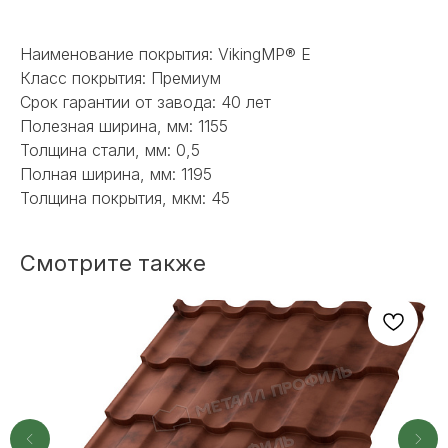
С ВЫБОРОМ?
Наименование покрытия: VikingMP® E
Наш менеджер готов ответить на
все вопросы. Свяжитесь по
Класс покрытия: Премиум
телефону или заполните форму для
Срок гарантии от завода: 40 лет
индивидуального подбора.
Полезная ширина, мм: 1155
Толщина стали, мм: 0,5
Полная ширина, мм: 1195
Толщина покрытия, мкм: 45
+7
Смотрите также
ОТПРАВИТЬ
Или напишите нам напрямую