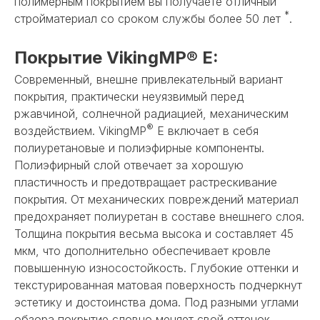
полимерным покрытием вы получаете отличный
*
стройматериал со сроком службы более 50 лет
.
Покрытие VikingMP® E:
Современный, внешне привлекательный вариант
покрытия, практически неуязвимый перед
ржавчиной, солнечной радиацией, механическим
®
воздействием. VikingMP
E включает в себя
полиуретановые и полиэфирные компоненты.
Полиэфирный слой отвечает за хорошую
пластичность и предотвращает растрескивание
покрытия. От механических повреждений материал
предохраняет полиуретан в составе внешнего слоя.
Толщина покрытия весьма высока и составляет 45
мкм, что дополнительно обеспечивает кровле
повышенную износостойкость. Глубокие оттенки и
текстурированная матовая поверхность подчеркнут
эстетику и достоинства дома. Под разными углами
обзора покрытие словно меняет свой оттенок,