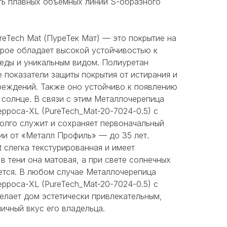
ть плавных объёмных линий S-образного
reTech Mat (ПуреТек Мат) — это покрытие на
орое обладает высокой устойчивостью к
еды и уникальным видом. Полиуретан
 показатели защиты покрытия от истирания и
реждений. Также оно устойчиво к появлению
 солнце. В связи с этим Металлочерепица
оса-XL (PureTech_Mat-20-7024-0.5) с
долго служит и сохраняет первоначальный
ии от «Металл Профиль» — до 35 лет.
 слегка текстурированная и имеет
в тени она матовая, а при свете солнечных
ается. В любом случае Металлочерепица
оса-XL (PureTech_Mat-20-7024-0.5) с
елает дом эстетически привлекательным,
личный вкус его владельца.