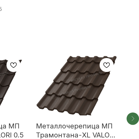
5
ца МП
Металлочерепица МП
Ме
ORI 0.5
Трамонтана-XL VALORI
Мо