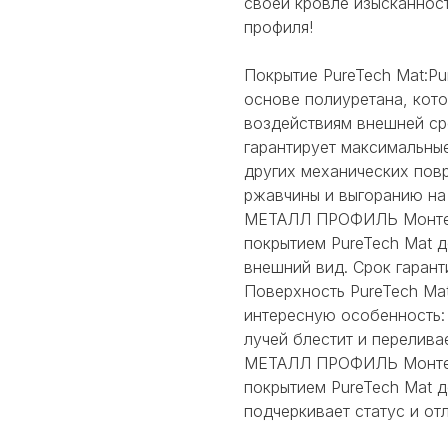
своей кровле изысканнос
профиля!
Покрытие PureTech Mat:Pu
основе полиуретана, кот
воздействиям внешней ср
гарантирует максимальные
других механических пов
ржавчины и выгоранию на
МЕТАЛЛ ПРОФИЛЬ Монтерр
покрытием PureTech Mat 
внешний вид. Срок гарант
Поверхность PureTech Mat
интересную особенность: 
лучей блестит и перелив
МЕТАЛЛ ПРОФИЛЬ Монтерр
покрытием PureTech Mat д
подчеркивает статус и от