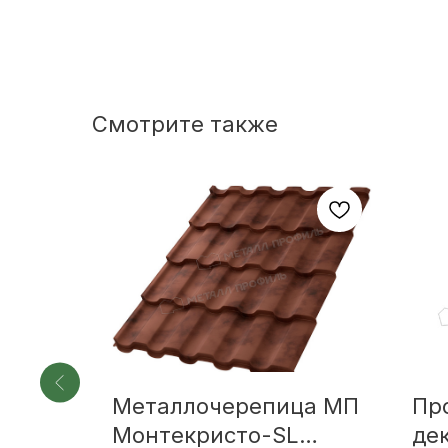
Смотрите также
Металлочерепица МП
Пр
Монтекристо-SL
де