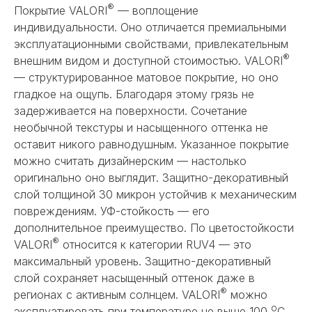
®
Покрытие VALORI
— воплощение
индивидуальности. Оно отличается премиальными
эксплуатационными свойствами, привлекательным
®
внешним видом и доступной стоимостью. VALORI
— структурированное матовое покрытие, но оно
гладкое на ощупь. Благодаря этому грязь не
задерживается на поверхности. Сочетание
необычной текстуры и насыщенного оттенка не
оставит никого равнодушным. Указанное покрытие
можно считать дизайнерским — настолько
оригинально оно выглядит. Защитно-декоративный
слой толщиной 30 микрон устойчив к механическим
повреждениям. УФ-стойкость — его
дополнительное преимущество. По цветостойкости
®
VALORI
относится к категории RUV4 — это
максимальный уровень. Защитно-декоративный
слой сохраняет насыщенный оттенок даже в
®
регионах с активным солнцем. VALORI
можно
о
эксплуатировать при температуре не выше 100
С.