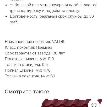
Небольшой вес металлочерепицы облегчает её
НЕ НАШЛИ НУЖНОЕ
транспортировку и подъём на высоту.
ИЛИ НУЖНА ПОМОЩЬ
Долговечность: реальный срок службы до 50
лет*.
С ВЫБОРОМ?
Наш менеджер готов ответить на
все вопросы. Свяжитесь по
Наименование покрытия: VALORI
телефону или заполните форму для
Класс покрытия: Премьер
индивидуального подбора.
Срок гарантии от завода: 30 лет
Полезная ширина, мм: 1110
Толщина стали, мм: 0,5
Полная ширина, мм: 1170
Толщина покрытия, мкм: 30
+7
Смотрите также
ОТПРАВИТЬ