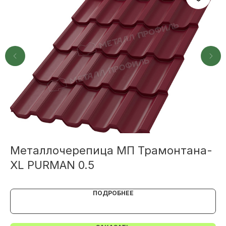
Или напишите нам напрямую
TELEGRAM
MAX
Металлочерепица МП Трамонтана-
М
XL PURMAN 0.5
P
ПОДРОБНЕЕ