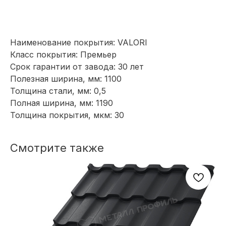
ИЛИ НУЖНА ПОМОЩЬ
С ВЫБОРОМ?
Наш менеджер готов ответить на
Наименование покрытия: VALORI
все вопросы. Свяжитесь по
Класс покрытия: Премьер
телефону или заполните форму для
Срок гарантии от завода: 30 лет
индивидуального подбора.
Полезная ширина, мм: 1100
Толщина стали, мм: 0,5
Полная ширина, мм: 1190
Толщина покрытия, мкм: 30
+7
Смотрите также
ОТПРАВИТЬ
Или напишите нам напрямую