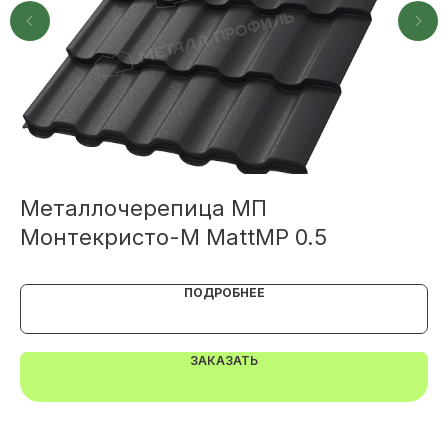
TELEGRAM
MAX
Металлочерепица МП
М
Монтекристо-M MattMP 0.5
М
ПОДРОБНЕЕ
ЗАКАЗАТЬ