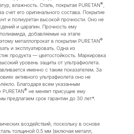
®
атур, влажность. Сталь, покрытая PURETAN
,
а счёт его оригинального состава. Покрытие
нт и полиуретан высокой прочности. Оно не
дений и царапин. Прочность ему
 полиамида, добавляемые на этапе
®
 этому металлопрокат в покрытии PURETAN
ать и эксплуатировать. Одна из
тик продукта — цветостойкость. Маркировка
высокий уровень защиты от ультрафиолета.
авливается именно с таким показателем. За
овиях активного ультрафиолета оно не
блёкло. Благодаря всем указанным
®
ие PURETAN
не меняет присущие ему
мы предлагаем срок гарантии до 30 лет*.
ических воздействий, поскольку в основе
сталь толщиной 0.5 мм (включая металл,