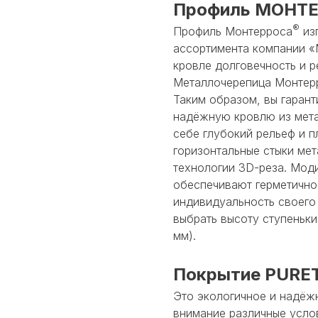
Профиль МОНТЕ
®
Профиль Монтерроса
из
ассортимента компании «
кровле долговечность и 
Металлочерепица Монтер
Таким образом, вы гаран
надёжную кровлю из мета
себе глубокий рельеф и п
горизонтальные стыки ме
технологии 3D-реза. Мод
обеспечивают герметично
индивидуальность своего
выбрать высоту ступеньки 
мм).
Покрытие PURE
Это экологичное и надёжн
внимание различные усл