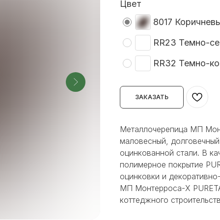
Цвет
8017 Коричнев
RR23 Темно-с
RR32 Темно-ко
ЗАКАЗАТЬ
Металлочерепица МП Мон
маловесный, долговечный 
оцинкованной стали. В ка
полимерное покрытие PUR
оцинковки и декоративно
МП Монтерроса-X PURETAN
коттеджного строительств