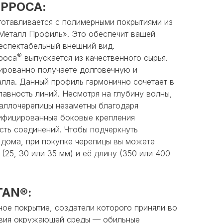
РРОСА:
готавливается с полимерными покрытиями из
Металл Профиль». Это обеспечит вашей
респектабельный внешний вид.
®
роса
выпускается из качественного сырья.
тированно получаете долговечную и
лла. Данный профиль гармонично сочетает в
лавность линий. Несмотря на глубину волны,
таллочерепицы незаметны благодаря
ифицированные боковые крепления
сть соединений. Чтобы подчеркнуть
 дома, при покупке черепицы вы можете
(25, 30 или 35 мм) и её длину (350 или 400
TAN®:
ое покрытие, создатели которого приняли во
овия окружающей среды — обильные