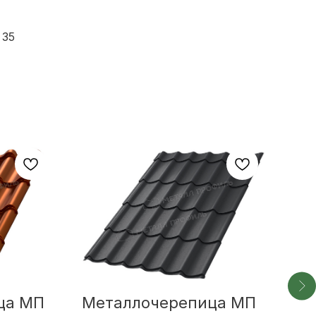
 35
ца МП
Металлочерепица МП
Ме