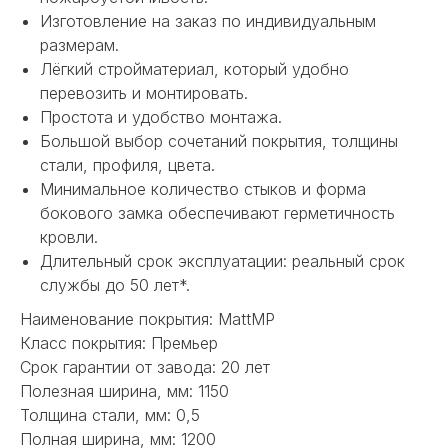
Изготовление на заказ по индивидуальным
размерам.
Лёгкий стройматериал, который удобно
перевозить и монтировать.
Простота и удобство монтажа.
Большой выбор сочетаний покрытия, толщины
стали, профиля, цвета.
Минимальное количество стыков и форма
бокового замка обеспечивают герметичность
кровли.
Длительный срок эксплуатации: реальный срок
НЕ НАШЛИ НУЖНОЕ
службы до 50 лет*.
ИЛИ НУЖНА ПОМОЩЬ
Наименование покрытия: MattMP
С ВЫБОРОМ?
Класс покрытия: Премьер
Срок гарантии от завода: 20 лет
Наш менеджер готов ответить на
Полезная ширина, мм: 1150
все вопросы. Свяжитесь по
телефону или заполните форму для
Толщина стали, мм: 0,5
индивидуального подбора.
Полная ширина, мм: 1200