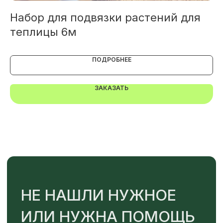
Набор для подвязки растений для
О
+7
теплицы 6м
"
ОТПРАВИТЬ
ПОДРОБНЕЕ
ЗАКАЗАТЬ
Или напишите нам напрямую
TELEGRAM
MAX