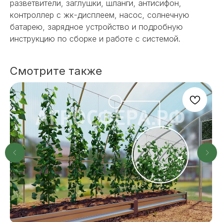
разветвители, заглушки, шланги, антисифон,
контроллер с жк-дисплеем, насос, солнечную
батарею, зарядное устройство и подробную
инструкцию по сборке и работе с системой.
Смотрите также
НЕ НАШЛИ НУЖНОЕ
ИЛИ НУЖНА ПОМОЩЬ
С ВЫБОРОМ?
Наш менеджер готов ответить на
все вопросы. Свяжитесь по
телефону или заполните форму для
индивидуального подбора.