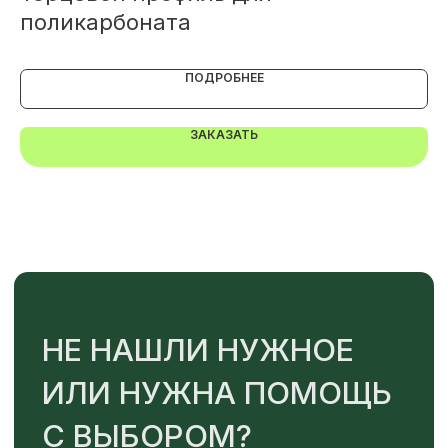
поликарбоната
д
Или напишите нам напрямую
ПОДРОБНЕЕ
ЗАКАЗАТЬ
TELEGRAM
MAX