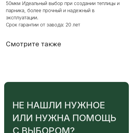
50мкм Идеальный выбор при создании теплицы и
ИЛИ НУЖНА ПОМОЩЬ
парника, более прочный и надежный в
С ВЫБОРОМ?
эксплуатации.
Срок гарантии от завода: 20 лет
Наш менеджер готов ответить на
все вопросы. Свяжитесь по
телефону или заполните форму для
Смотрите также
индивидуального подбора.
+7
ОТПРАВИТЬ
Или напишите нам напрямую