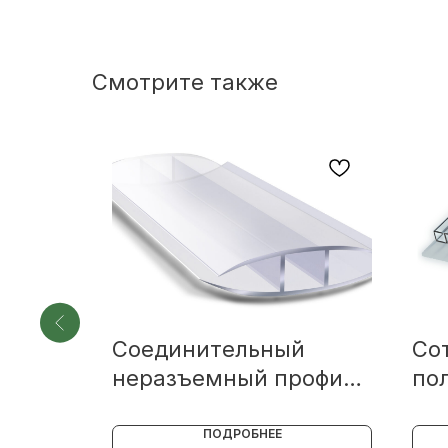
Смотрите также
й
Соединительный
Со
иль из
неразъемный профиль
по
из поликарбоната
WO
ПОДРОБНЕЕ