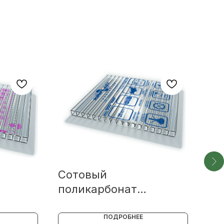
Сотовый
То
поликарбонат
по
KINPLAST Прозрачный
ПОДРОБНЕЕ