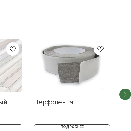
ый
Перфолента
Со
не
из
ПОДРОБНЕЕ