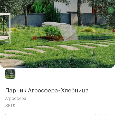
Парник Агросфера-Хлебница
Агросфера
SKU: