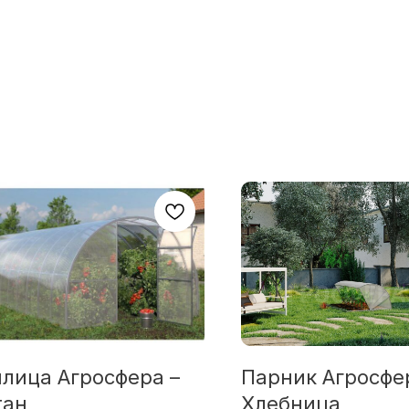
плица Агросфера –
Парник Агросфе
тан
Хлебница