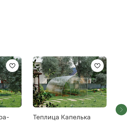
ра-
Теплица Капелька
Те
КО