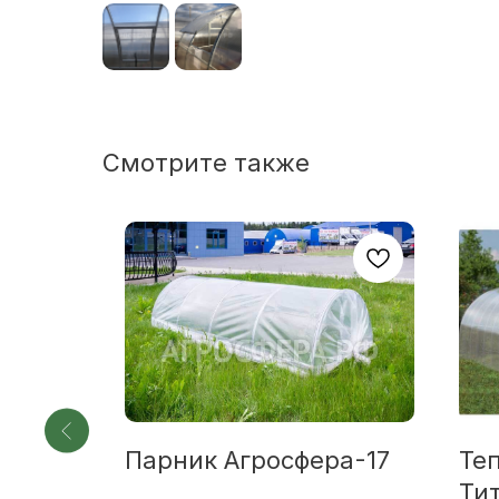
Смотрите также
ра-37
Парник Агросфера-17
Те
Ти