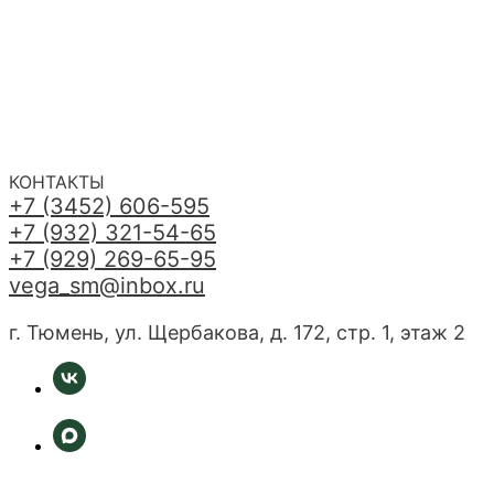
КОНТАКТЫ
+7 (3452) 606-595
+7 (932) 321-54-65
+7 (929) 269-65-95
vega_sm@inbox.ru
НЕ НАШЛИ НУЖНОЕ
г. Тюмень, ул. Щербакова, д. 172, стр. 1, этаж 2
ИЛИ НУЖНА ПОМОЩЬ
С ВЫБОРОМ?
Или напишите нам напрямую
Наш менеджер готов ответить на
все вопросы. Свяжитесь по
телефону или заполните форму для