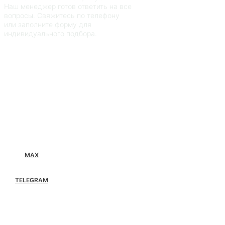
Наш менеджер готов ответить на все
вопросы. Свяжитесь по телефону
или заполните форму для
индивидуального подбора.
MAX
TELEGRAM