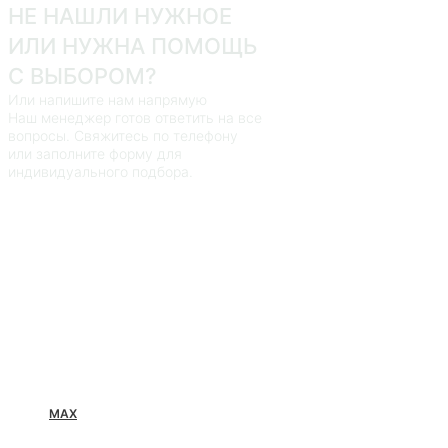
НЕ НАШЛИ НУЖНОЕ
ИЛИ НУЖНА ПОМОЩЬ
С ВЫБОРОМ?
Или напишите нам напрямую
Наш менеджер готов ответить на все
вопросы. Свяжитесь по телефону
или заполните форму для
индивидуального подбора.
MAX