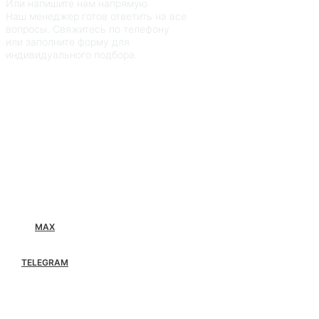
Или напишите нам напрямую
Наш менеджер готов ответить на все
вопросы. Свяжитесь по телефону
или заполните форму для
индивидуального подбора.
MAX
TELEGRAM