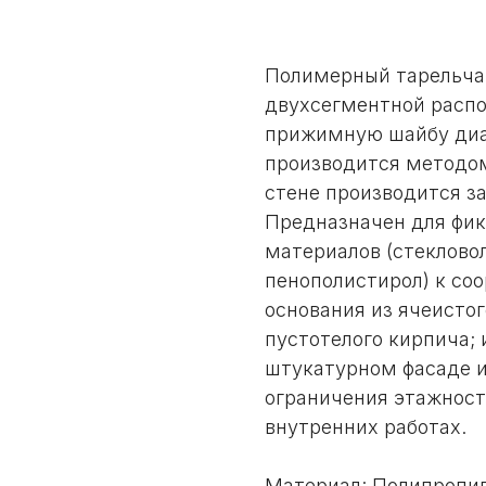
Заказать
Полимерный тарельчат
двухсегментной расп
прижимную шайбу диа
производится методом
стене производится з
Предназначен для фик
материалов (стеклово
пенополистирол) к со
основания из ячеистог
пустотелого кирпича;
штукатурном фасаде и
ограничения этажност
внутренних работах.
Материал: Полипропи