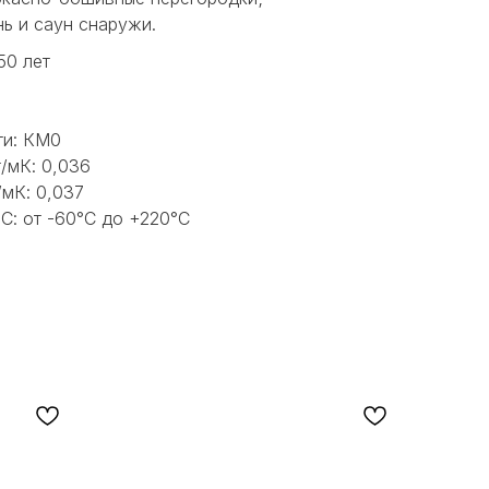
нь и саун снаружи.
50 лет
ти: КМ0
/мК: 0,036
/мК: 0,037
С: от -60°С до +220°С