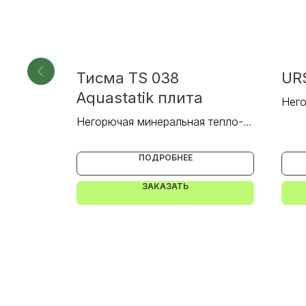
Тисма TS 038
UR
Aquastatik плита
 тепло- и
Него
звук
Негорючая минеральная тепло- и
звукоизоляция.
ПОДРОБНЕЕ
ЗАКАЗАТЬ