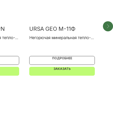
PN
URSA GEO M-11Ф
UR
 тепло- и
Негорючая минеральная тепло- и
Нег
звукоизоляция.
зву
ПОДРОБНЕЕ
ЗАКАЗАТЬ