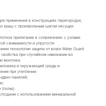
ля применения в конструкциях перегородок,
ных крыш с произвольным шагом несущих
лотное прилегание в сопряжениях с узлами
кой сжимаемости и упругости
ием технологии защиты от влаги Water Guard
и свойства при случайном намокании во
ли монтажа.
человека и окружающей среды и
ения при утеплении:
ндвич-панелей;
е;
 (полы);
а/лоджии с использованием минеральной