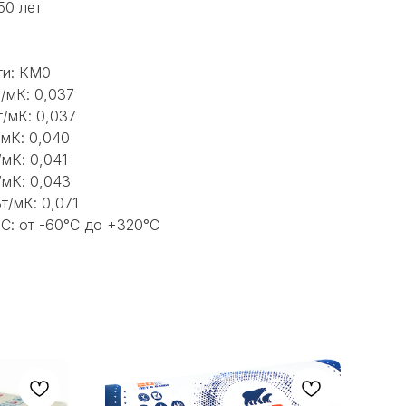
50 лет
ти: КМ0
/мК: 0,037
/мК: 0,037
/мК: 0,040
мК: 0,041
/мК: 0,043
т/мК: 0,071
С: от -60°С до +320°С