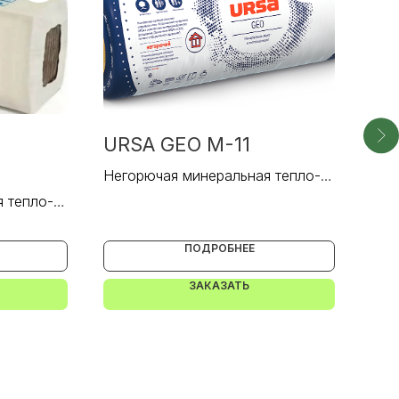
URSA GEO M-11
UR
а
Негорючая минеральная тепло- и
Нег
звукоизоляция.
зву
 тепло- и
ПОДРОБНЕЕ
ЗАКАЗАТЬ