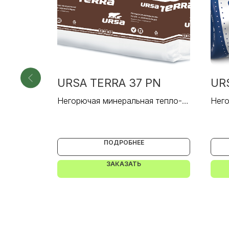
PN
URSA TERRA 37 PN
UR
 тепло- и
Негорючая минеральная тепло- и
Него
звукоизоляция.
звук
ПОДРОБНЕЕ
ЗАКАЗАТЬ