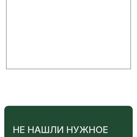
+7
ОТПРАВИТЬ
Или напишите нам напрямую
TELEGRAM
MAX