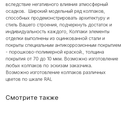
вследствие негативного влияния атмосферный
осадков. Широкий модельный ряд колпаков,
способных продемонстрировать архитектуру и
стиль Вашего строения, подчеркнуть достаток и
индивидуальность каждого, Колпаки элементы
НЕ НАШЛИ НУЖНОЕ
отделки выполнены из оцинкованной стали и
покрыты специальным антикоррозионным покрытием
ИЛИ НУЖНА ПОМОЩЬ
- порошково-полимерной краской., толщина
С ВЫБОРОМ?
покрытия от 70 до 10 мкм. Возможно изготовление
любых колпаков по эскизам заказчика.
Наш менеджер готов ответить на
Возможно изготовление колпаков различных
все вопросы. Свяжитесь по
цветов по шкале RAL
телефону или заполните форму для
индивидуального подбора.
Смотрите также
+7