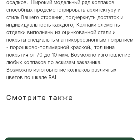
осадков. Широкий модельный ряд колпаков,
способных продемонстрировать архитектуру и
стиль Вашего строения, подчеркнуть достаток и
индивидуальность каждого, Колпаки элементы
отделки выполнены из оцинкованной стали и
НЕ НАШЛИ НУЖНОЕ
покрыты специальным антикоррозионным покрытием
ИЛИ НУЖНА ПОМОЩЬ
- порошково-полимерной краской., толщина
С ВЫБОРОМ?
покрытия от 70 до 10 мкм. Возможно изготовление
любых колпаков по эскизам заказчика.
Возможно изготовление колпаков различных
Наш менеджер готов ответить на
все вопросы. Свяжитесь по
цветов по шкале RAL
телефону или заполните форму для
индивидуального подбора.
Смотрите также
+7