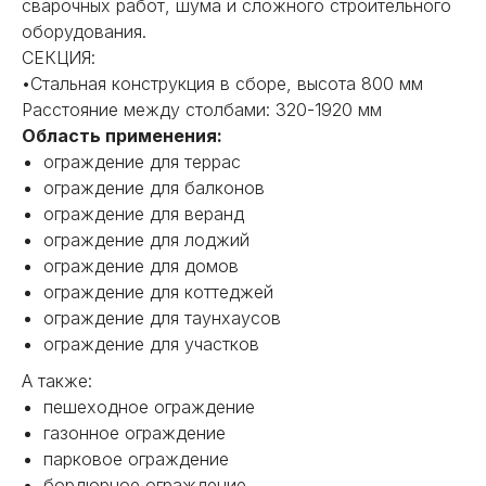
сварочных работ, шума и сложного строительного
оборудования.
СЕКЦИЯ:
•Стальная конструкция в сборе, высота 800 мм
Расстояние между столбами: 320-1920 мм
Область применения:
ограждение для террас
ограждение для балконов
ограждение для веранд
ограждение для лоджий
ограждение для домов
ограждение для коттеджей
НЕ НАШЛИ НУЖНОЕ
ограждение для таунхаусов
ИЛИ НУЖНА ПОМОЩЬ
ограждение для участков
С ВЫБОРОМ?
А также:
пешеходное ограждение
Наш менеджер готов ответить на
газонное ограждение
все вопросы. Свяжитесь по
телефону или заполните форму для
парковое ограждение
индивидуального подбора.
бордюрное ограждение