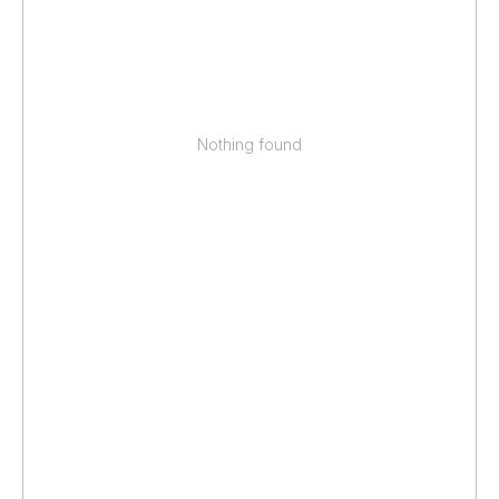
Nothing found
НЕ НАШЛИ НУЖНОЕ
ИЛИ НУЖНА ПОМОЩЬ
С ВЫБОРОМ?
Наш менеджер готов ответить на
все вопросы. Свяжитесь по