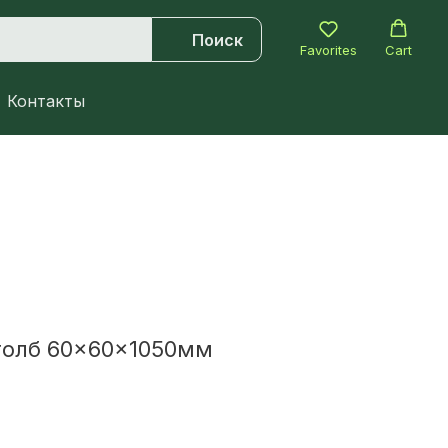
Поиск
Favorites
Cart
Контакты
толб 60×60×1050мм