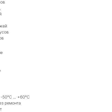
нов
д
й
джей
усов
ов
ие
е
-50°C ... +60°C
ез ремонта
т